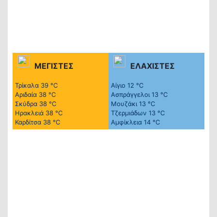
ΜΕΓΙΣΤΕΣ
ΕΛΑΧΙΣΤΕΣ
Τρίκαλα
39 °C
Αίγιο
12 °C
Αριδαία
38 °C
Ασπράγγελοι
13 °C
Σκύδρα
38 °C
Μουζάκι
13 °C
Ηρακλειά
38 °C
Τζερμιάδων
13 °C
Καρδίτσα
38 °C
Αμφίκλεια
14 °C