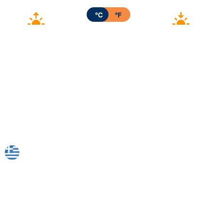
°C
°F