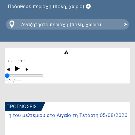
Πρόσθεσε περιοχή (πόλη, χωριό)
⚠️
--:--
--/--/----
►
◀
▶
--/--/----
--:--
ΠΡΟΓΝΩΣΕΙΣ