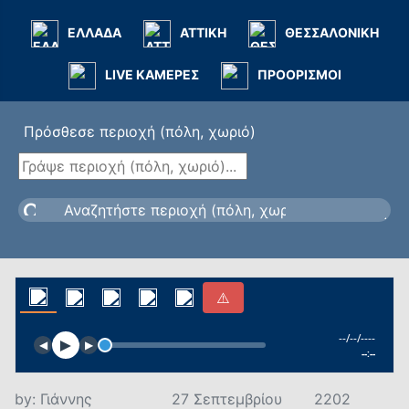
ΕΛΛΑΔΑ
ΑΤΤΙΚΗ
ΘΕΣΣΑΛΟΝΙΚΗ
LIVE ΚΑΜΕΡΕΣ
ΠΡΟΟΡΙΣΜΟΙ
Πρόσθεσε περιοχή (πόλη, χωριό)
⚠️
--:--
--/--/----
--/--/----
►
◀
▶
--:--
by:
Γιάννης
27 Σεπτεμβρίου
2202