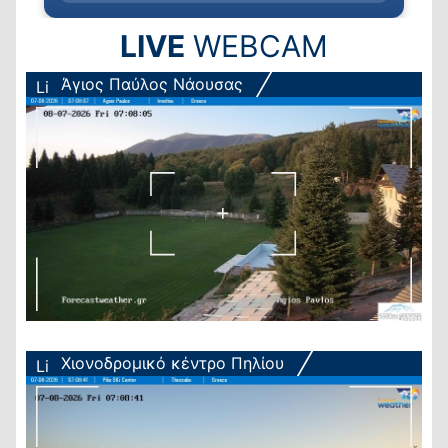
LIVE
WEBCAM
Άγιος Παύλος Νάουσας
Χιονοδρομικό κέντρο Πηλίου