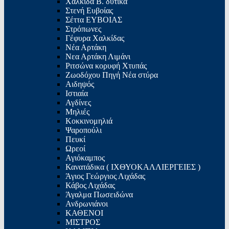
Χαλκίδα Β. δυτικά
Στενή Ευβοίας
Σέττα ΕΥΒΟΙΑΣ
Στρόπωνες
Γέφυρα Χαλκίδας
Νέα Αρτάκη
Νεα Αρτάκη Λιμάνι
Ριτσώνα κορυφή Χτυπάς
Ζωοδόχου Πηγή Νέα στύρα
Αιδηψός
Ιστιαία
Αγδίνες
Μηλιές
Κοκκινομηλιά
Ψαροπούλι
Πευκί
Ωρεοί
Αγιόκαμπος
Κανατάδικα ( ΙΧΘΥΟΚΑΛΛΙΕΡΓΕΙΕΣ )
Άγιος Γεώργιος Λιχάδας
Κάβος Λιχάδας
Άγαλμα Πωσειδώνα
Ανδρωνιάνοι
ΚΑΘΕΝΟΙ
ΜΙΣΤΡΟΣ