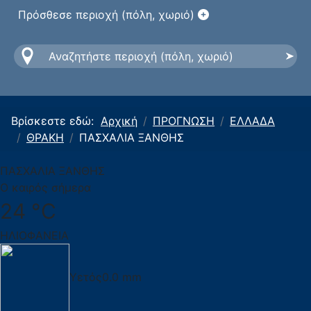
Πρόσθεσε περιοχή (πόλη, χωριό)
Βρίσκεστε εδώ:
Αρχική
ΠΡΟΓΝΩΣΗ
ΕΛΛΑΔΑ
ΘΡΑΚΗ
ΠΑΣΧΑΛΙΑ ΞΑΝΘΗΣ
ΠΑΣΧΑΛΙΑ ΞΑΝΘΗΣ
Ο καιρός σήμερα
24 °C
ΗΛΙΟΦΑΝΕΙΑ
Υετός
0.0 mm