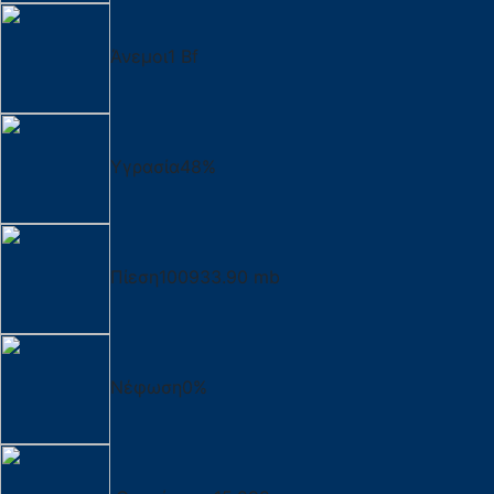
Άνεμοι
1 Bf
Υγρασία
48%
Πίεση
100933.90 mb
Νέφωση
0%