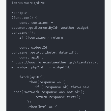
id="80708"></div>

<script>

(function() {

    const container = 
document.getElementById('weather-widget-
container');

    if (!container) return;

    const widgetId = 
container.getAttribute('data-id');

    const apiUrl = 
'https://www.forecastweather.gr/client/src/g
et_widget.php?id=' + widgetId;

    fetch(apiUrl)

        .then(response => {

            if (!response.ok) throw new 
Error('Network response was not ok');

            return response.text();

        })

        .then(html => {
