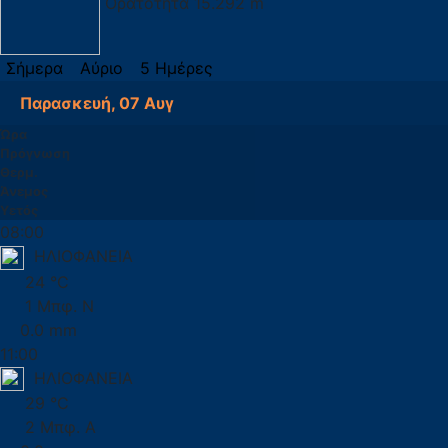
Ορατότητα
15.292 m
Σήμερα
Αύριο
5 Ημέρες
Παρασκευή, 07 Αυγ
Ώρα
Πρόγνωση
Θερμ.
Άνεμος
Υετός
08:00
ΗΛΙΟΦΑΝΕΙΑ
24 °C
1 Μπφ. Ν
0.0 mm
11:00
ΗΛΙΟΦΑΝΕΙΑ
29 °C
2 Μπφ. Α