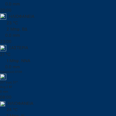
0.0 mm
20:00
ΗΛΙΟΦΑΝΕΙΑ
23 °C
2 Μπφ. ΒΔ
0.0 mm
23:00
ΞΑΣΤΕΡΙΑ
21 °C
1 Μπφ. ΝΝΑ
0.0 mm
Παρασκευή 07/08
20° έως 31°
Avg 2 Bf
0 mm
08:00
ΗΛΙΟΦΑΝΕΙΑ
24 °C
1 Μπφ. Ν