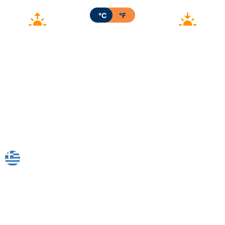
°C
°F