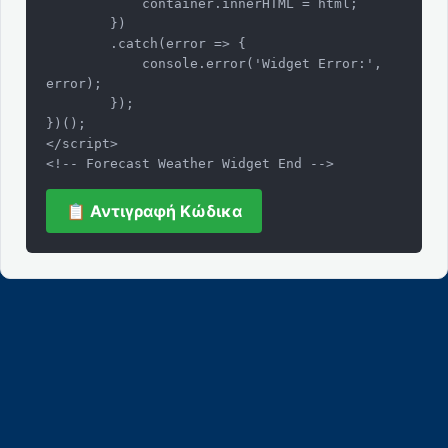
            container.innerHTML = html;

        })

        .catch(error => {

            console.error('Widget Error:', 
error);

        });

})();

</script>

<!-- Forecast Weather Widget End -->
📋 Αντιγραφή Κώδικα