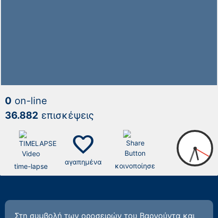
0
on-line
36.882
επισκέψεις
favorite
αγαπημένα
κοινοποίησε
time-lapse
Στη συμβολή των οροσειρών του Βαρνούντα και