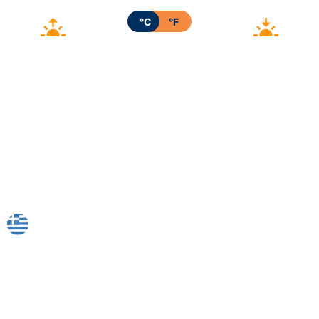
°C
°F