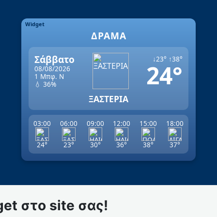
Widget
ΔΡΆΜΑ
Σάββατο
↓23° ↑38°
24°
08/08/2026
1 Μπφ. Ν
💧 36%
ΞΑΣΤΕΡΙΑ
03:00
06:00
09:00
12:00
15:00
18:00
24°
23°
30°
36°
38°
37°
et στο site σας!