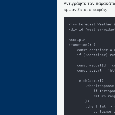
Αντιγράψτε τον παρακάτω
εμφανίζεται ο καιρός.
<!-- Forecast Weather W
<div id="weather-widge
<script>

(function() {

    const container = document.getElementById('weather-widget-container');

    if (!container) return;

    const widgetId = container.getAttribute('data-id');

    const apiUrl = 'https://www.forecastweather.gr/client/src/get_widget.php?id=' + widgetId;

    fetch(apiUrl)

        .then(response => {

            if (!response.ok) throw new Error('Network response was not ok');

            return response.text();

        })

        .then(html => {

            container.innerHTML = html;
