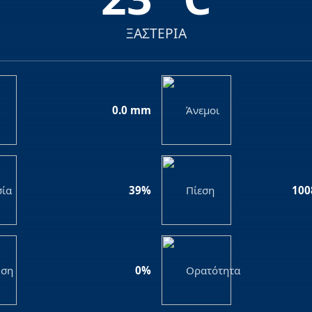
ΞΑΣΤΕΡΙΑ
0.0 mm
Άνεμοι
σία
39%
Πίεση
100
ση
0%
Ορατότητα