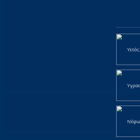
Υετός
Υγρα
Νέφω