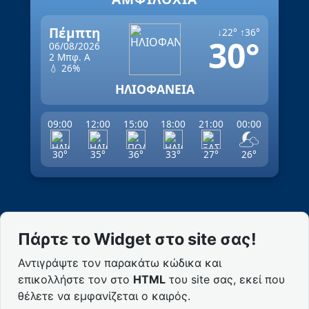
Πέμπτη
↓22° ↑36°
30°
06/08/2026
2 Μπφ. Α
💧 26%
ΗΛΙΟΦΑΝΕΙΑ
09:00
12:00
15:00
18:00
21:00
00:00
30°
35°
36°
33°
27°
26°
Πάρτε το Widget στο site σας!
Αντιγράψτε τον παρακάτω κώδικα και
επικολλήστε τον στο
HTML
του site σας, εκεί που
θέλετε να εμφανίζεται ο καιρός.