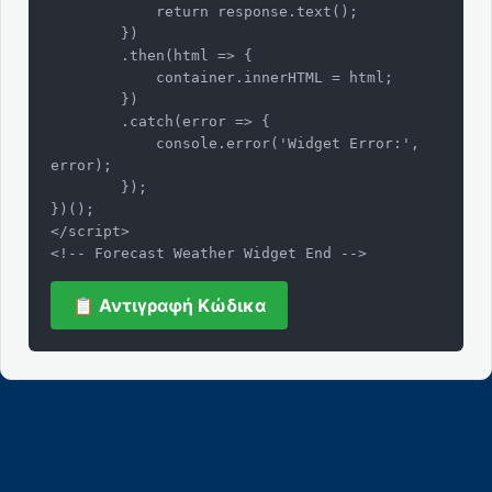
            return response.text();

        })

        .then(html => {

            container.innerHTML = html;

        })

        .catch(error => {

            console.error('Widget Error:', 
error);

        });

})();

</script>

<!-- Forecast Weather Widget End -->
📋 Αντιγραφή Κώδικα