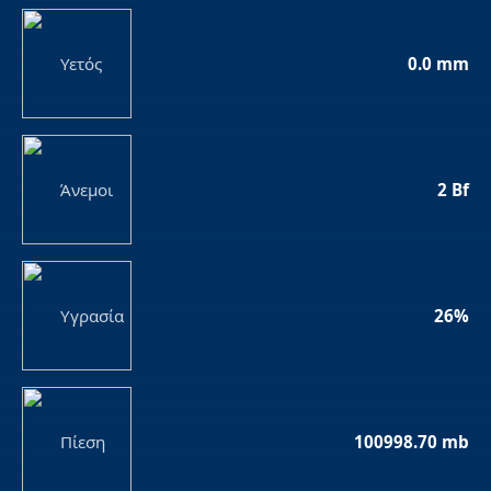
Υετός
0.0 mm
Άνεμοι
2 Bf
Υγρασία
26%
Πίεση
100998.70 mb