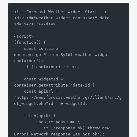
<!-- Forecast Weather Widget Start -->

<div id="weather-widget-container" data-
id="54211"></div>

<script>

(function() {

    const container = 
document.getElementById('weather-widget-
container');

    if (!container) return;

    const widgetId = 
container.getAttribute('data-id');

    const apiUrl = 
'https://www.forecastweather.gr/client/src/g
et_widget.php?id=' + widgetId;

    fetch(apiUrl)

        .then(response => {

            if (!response.ok) throw new 
Error('Network response was not ok');
