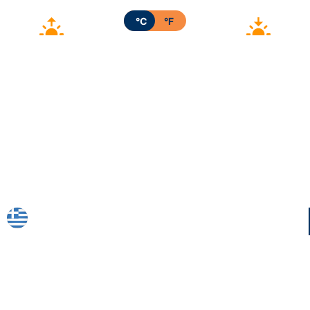
°C
°F