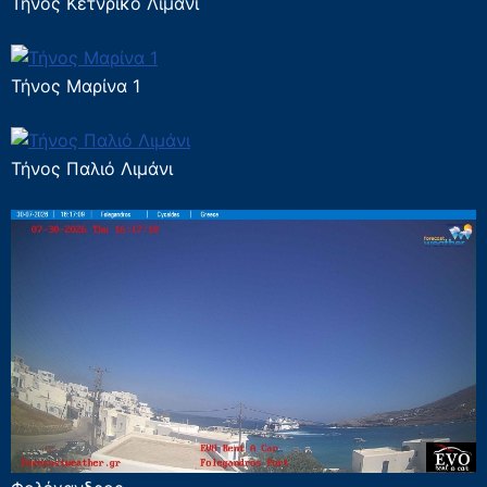
Τήνος Κετνρικό Λιμάνι
Τήνος Μαρίνα 1
Τήνος Παλιό Λιμάνι