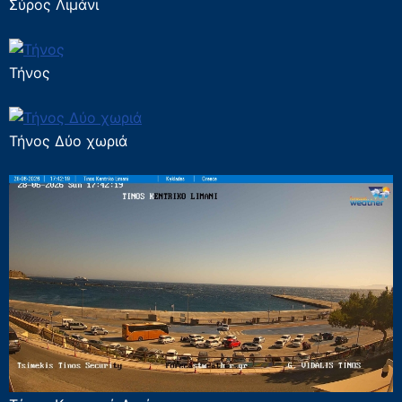
Σύρος Λιμάνι
Τήνος
Τήνος Δύο χωριά