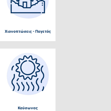
Χιονοπτώσεις - Παγετός
Καύσωνας