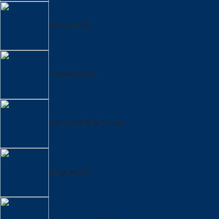
Άνεμοι
6 Bf
Υγρασία
53%
Πίεση
100454.30 mb
Νέφωση
0%