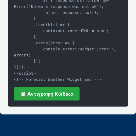
            if (!response.ok) throw new 
Error('Network response was not ok');

            return response.text();

        })

        .then(html => {

            container.innerHTML = html;

        })

        .catch(error => {

            console.error('Widget Error:', 
error);

        });

})();

</script>

<!-- Forecast Weather Widget End -->
📋 Αντιγραφή Κώδικα