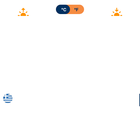
°C
°F