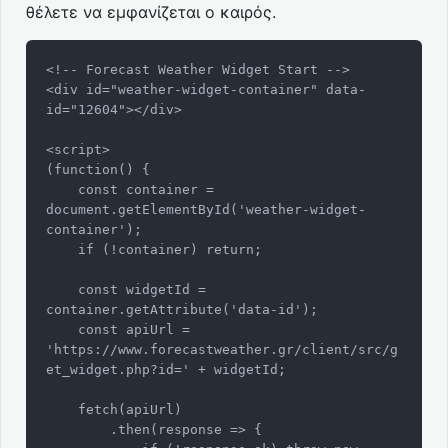
θέλετε να εμφανίζεται ο καιρός.
<!-- Forecast Weather Widget Start -->

<div id="weather-widget-container" data-
id="12604"></div>

<script>

(function() {

    const container = 
document.getElementById('weather-widget-
container');

    if (!container) return;

    const widgetId = 
container.getAttribute('data-id');

    const apiUrl = 
'https://www.forecastweather.gr/client/src/g
et_widget.php?id=' + widgetId;

    fetch(apiUrl)

        .then(response => {
