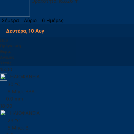
Ορατότητα
16.826 m
Σήμερα
Αύριο
6 Ημέρες
Δευτέρα, 10 Αυγ
Ώρα
Πρόγνωση
Θερμ.
Άνεμος
Υετός
15:00
ΗΛΙΟΦΑΝΕΙΑ
30 °C
6 Μπφ. ΒΒΑ
0.0 mm
18:00
ΗΛΙΟΦΑΝΕΙΑ
29 °C
5 Μπφ. Β