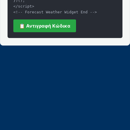
})();

</script>

<!-- Forecast Weather Widget End -->
📋 Αντιγραφή Κώδικα