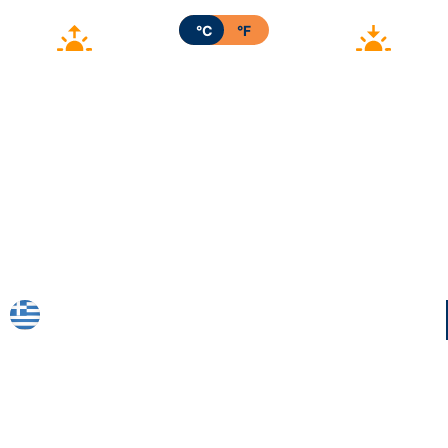
°C
°F