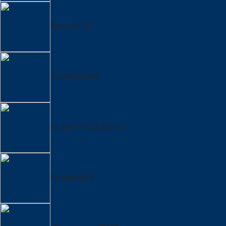
Άνεμοι
1 Bf
Υγρασία
34%
Πίεση
101120.40 mb
Νέφωση
0%