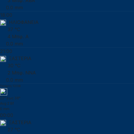
3 Μπφ. ΑΒΑ
0.0 mm
18:00
ΗΛΙΟΦΑΝΕΙΑ
37 °C
4 Μπφ. Α
0.0 mm
21:00
ΞΑΣΤΕΡΙΑ
30 °C
2 Μπφ. ΝΝΑ
0.0 mm
Τετάρτη 12/08
22° έως 38°
Avg 2 Bf
0 mm
00:00
ΞΑΣΤΕΡΙΑ
27 °C