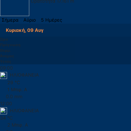
Ορατότητα
17.161 m
Σήμερα
Αύριο
5 Ημέρες
Κυριακή, 09 Αυγ
Ώρα
Πρόγνωση
Θερμ.
Άνεμος
Υετός
09:00
ΗΛΙΟΦΑΝΕΙΑ
29 °C
1 Μπφ. Α
0.0 mm
12:00
ΗΛΙΟΦΑΝΕΙΑ
34 °C
2 Μπφ. Α