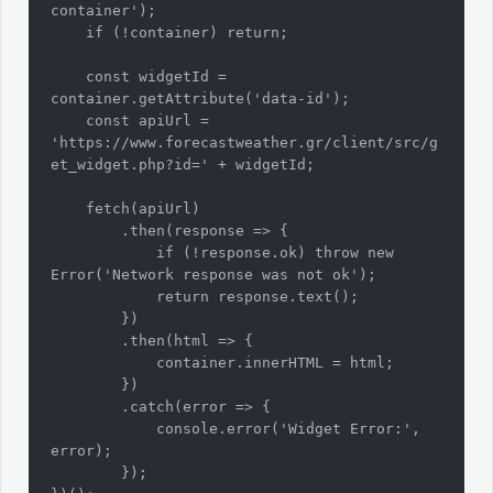
container');

    if (!container) return;

    const widgetId = 
container.getAttribute('data-id');

    const apiUrl = 
'https://www.forecastweather.gr/client/src/g
et_widget.php?id=' + widgetId;

    fetch(apiUrl)

        .then(response => {

            if (!response.ok) throw new 
Error('Network response was not ok');

            return response.text();

        })

        .then(html => {

            container.innerHTML = html;

        })

        .catch(error => {

            console.error('Widget Error:', 
error);

        });
