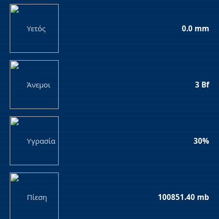
Υετός
0.0 mm
Άνεμοι
3 Bf
Υγρασία
30%
Πίεση
100851.40 mb