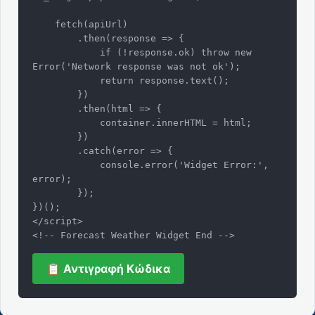
    fetch(apiUrl)

        .then(response => {

            if (!response.ok) throw new 
Error('Network response was not ok');

            return response.text();

        })

        .then(html => {

            container.innerHTML = html;

        })

        .catch(error => {

            console.error('Widget Error:', 
error);

        });

})();

</script>

<!-- Forecast Weather Widget End -->
📋 Αντιγραφή Κώδικα