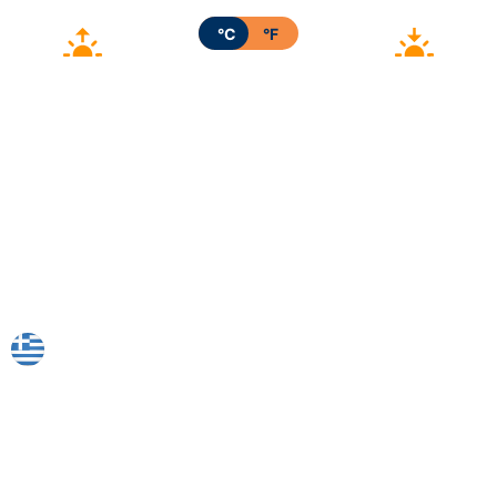
°C
°F