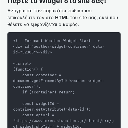
Πάρτε το Widget στο site σας!
Αντιγράψτε τον παρακάτω κώδικα και
επικολλήστε τον στο
HTML
του site σας, εκεί που
θέλετε να εμφανίζεται ο καιρός.
<!-- Forecast Weather Widget Start -->

<div id="weather-widget-container" data-
id="52305"></div>

<script>

(function() {

    const container = 
document.getElementById('weather-widget-
container');

    if (!container) return;

    const widgetId = 
container.getAttribute('data-id');

    const apiUrl = 
'https://www.forecastweather.gr/client/src/g
et_widget.php?id=' + widgetId;
