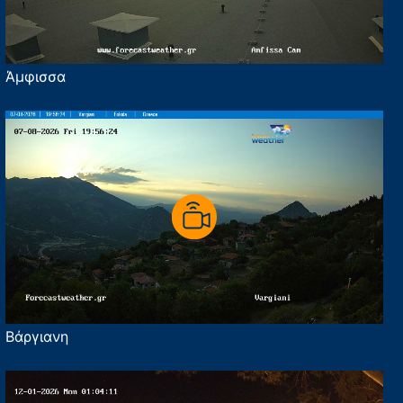
Άμφισσα
Βάργιανη