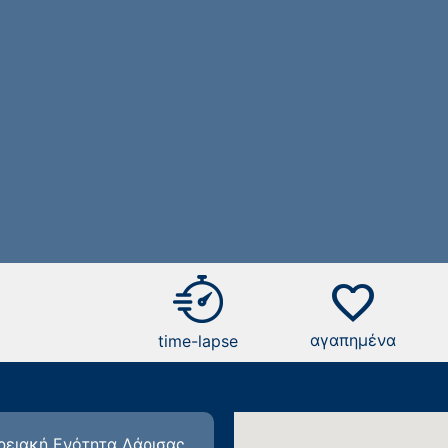
favorite
αγαπημένα
time-lapse
ερειακή Ενότητα Λάρισας