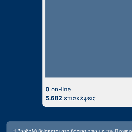
0
on-line
5.682
επισκέψεις
Η Βαρδαλή βρίσκεται στα βόρεια όρια με την Περιφ