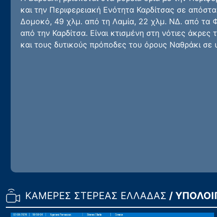
και την Περιφερειακή Ενότητα Καρδίτσας σε απόστασ
Δομοκό, 49 χλμ. από τη Λαμία, 22 χλμ. ΝΔ. από τα 
από την Καρδίτσα. Είναι κτισμένη στη νότιες άκρες
και τους δυτικούς πρόποδες του όρους Ναθράκι σε
ΚΑΜΕΡΕΣ ΣΤΕΡΕΑΣ ΕΛΛΑΔΑΣ
/ ΥΠΟΛΟΙ