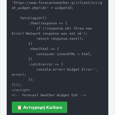
'https://www.forecastweather.gr/client/src/g
et_widget.php?id=' + widgetId;

    fetch(apiUrl)

        .then(response => {

            if (!response.ok) throw new 
Error('Network response was not ok');

            return response.text();

        })

        .then(html => {

            container.innerHTML = html;

        })

        .catch(error => {

            console.error('Widget Error:', 
error);

        });

})();

</script>

<!-- Forecast Weather Widget End -->
📋 Αντιγραφή Κώδικα