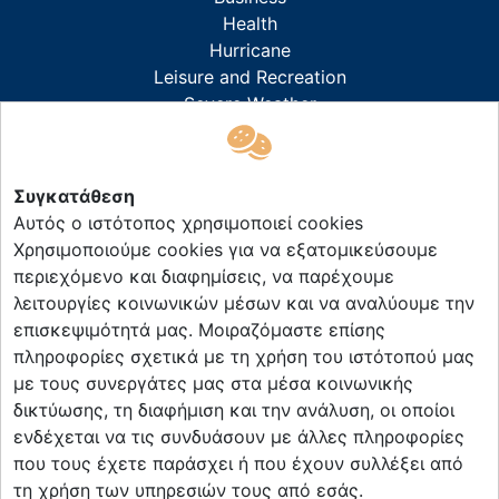
Health
Hurricane
Leisure and Recreation
Severe Weather
ΣΧΕΤΙΚΑ ΜΕ ΕΜΑΣ
Συγκατάθεση
Αυτός ο ιστότοπος χρησιμοποιεί cookies
About ForecastWeather
Χρησιμοποιούμε cookies για να εξατομικεύσουμε
Digital Advertising
περιεχόμενο και διαφημίσεις, να παρέχουμε
Careers
λειτουργίες κοινωνικών μέσων και να αναλύουμε την
Press
επισκεψιμότητά μας. Μοιραζόμαστε επίσης
Terms & Conditions
πληροφορίες σχετικά με τη χρήση του ιστότοπού μας
με τους συνεργάτες μας στα μέσα κοινωνικής
ΕΠΙΚΟΙΝΩΝΙΑ
δικτύωσης, τη διαφήμιση και την ανάλυση, οι οποίοι
ενδέχεται να τις συνδυάσουν με άλλες πληροφορίες
info@forecastweather.gr
που τους έχετε παράσχει ή που έχουν συλλέξει από
News Letter
τη χρήση των υπηρεσιών τους από εσάς.