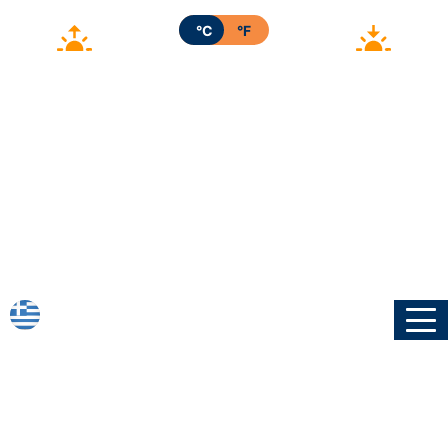
°C
°F