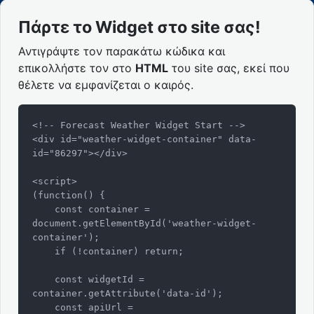
Πάρτε το Widget στο site σας!
Αντιγράψτε τον παρακάτω κώδικα και
επικολλήστε τον στο
HTML
του site σας, εκεί που
θέλετε να εμφανίζεται ο καιρός.
<!-- Forecast Weather Widget Start -->

<div id="weather-widget-container" data-
id="86297"></div>

<script>

(function() {

    const container = 
document.getElementById('weather-widget-
container');

    if (!container) return;

    const widgetId = 
container.getAttribute('data-id');

    const apiUrl = 