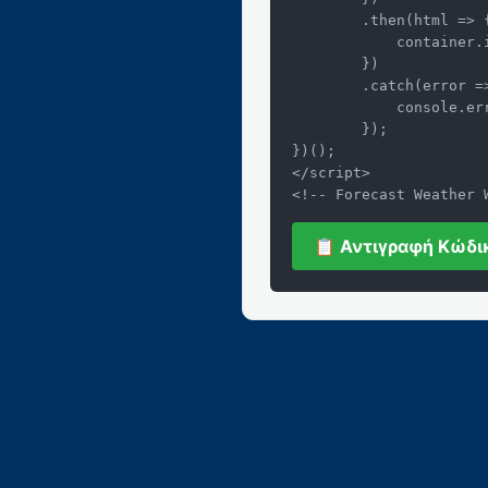
        .then(html => {

            container.innerHTML = html;

        })

        .catch(error => {

            console.error('Widget Error:', error);

        });

})();

</script>

<!-- Forecast Weather 
📋 Αντιγραφή Κώδι