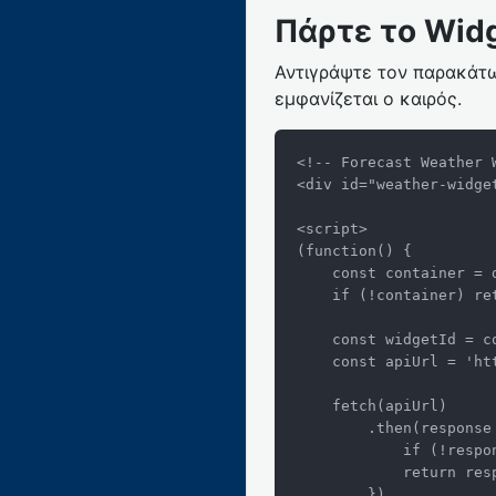
Πάρτε το Widg
Αντιγράψτε τον παρακάτω
εμφανίζεται ο καιρός.
<!-- Forecast Weather W
<div id="weather-widge
<script>

(function() {

    const container = document.getElementById('weather-widget-container');

    if (!container) return;

    const widgetId = container.getAttribute('data-id');

    const apiUrl = 'https://www.forecastweather.gr/client/src/get_widget.php?id=' + widgetId;

    fetch(apiUrl)

        .then(response => {

            if (!response.ok) throw new Error('Network response was not ok');

            return response.text();

        })
