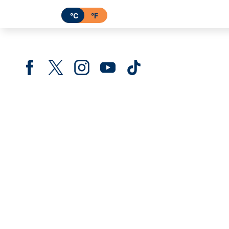
°C
°F