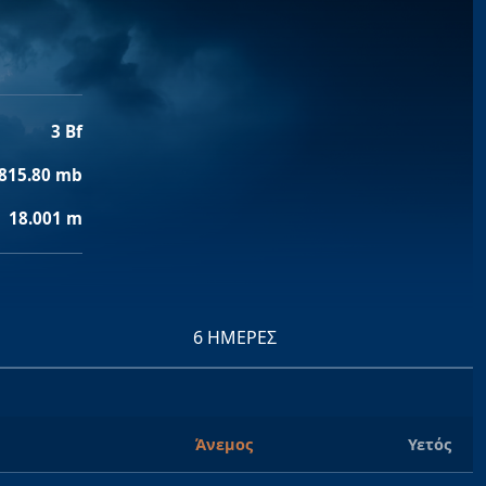
3 Bf
815.80 mb
18.001 m
6 ΗΜΈΡΕΣ
Άνεμος
Υετός