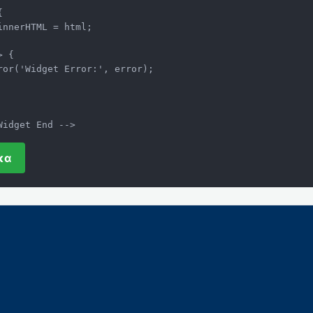
Widget End -->
κα