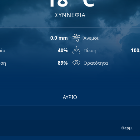
ΣΥΝΝΕΦΙΑ
0.0 mm
Άνεμοι
σία
40%
Πίεση
100
ση
89%
Ορατότητα
ΑΎΡΙΟ
Θερμ.