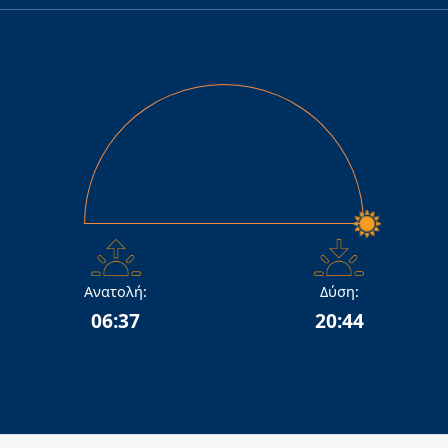
Ανατολή:
Δύση:
06:37
20:44