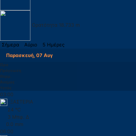
Ορατότητα
18.733 m
Σήμερα
Αύριο
5 Ημέρες
Παρασκευή, 07 Αυγ
Ώρα
Πρόγνωση
Θερμ.
Άνεμος
Υετός
03:00
ΞΑΣΤΕΡΙΑ
24 °C
3 Μπφ. Δ
0.0 mm
06:00