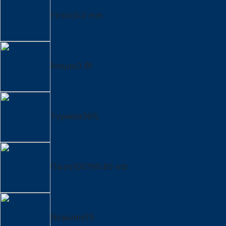
Υετός
0.0 mm
Άνεμοι
3 Bf
Υγρασία
36%
Πίεση
100790.80 mb
Νέφωση
0%