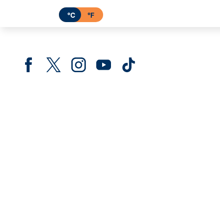
°C
°F