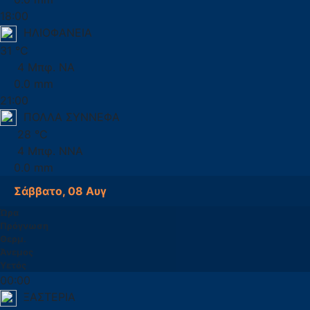
18:00
ΗΛΙΟΦΑΝΕΙΑ
31 °C
4 Μπφ. ΝΑ
0.0 mm
21:00
ΠΟΛΛΑ ΣΥΝΝΕΦΑ
28 °C
4 Μπφ. ΝΝΑ
0.0 mm
Σάββατο, 08 Αυγ
Ώρα
Πρόγνωση
Θερμ.
Άνεμος
Υετός
00:00
ΞΑΣΤΕΡΙΑ