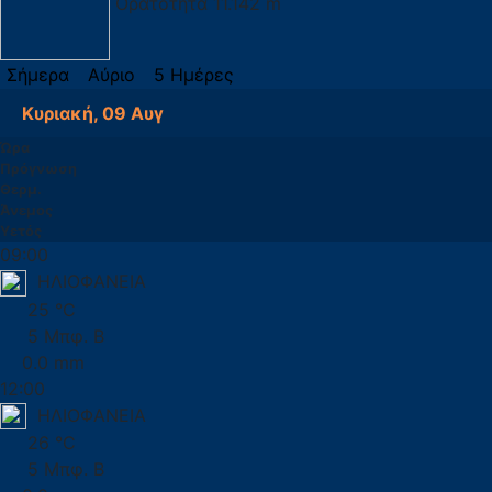
Ορατότητα
11.142 m
Σήμερα
Αύριο
5 Ημέρες
Κυριακή, 09 Αυγ
Ώρα
Πρόγνωση
Θερμ.
Άνεμος
Υετός
09:00
ΗΛΙΟΦΑΝΕΙΑ
25 °C
5 Μπφ. Β
0.0 mm
12:00
ΗΛΙΟΦΑΝΕΙΑ
26 °C
5 Μπφ. Β