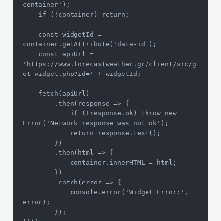
container');

    if (!container) return;

    const widgetId = 
container.getAttribute('data-id');

    const apiUrl = 
'https://www.forecastweather.gr/client/src/g
et_widget.php?id=' + widgetId;

    fetch(apiUrl)

        .then(response => {

            if (!response.ok) throw new 
Error('Network response was not ok');

            return response.text();

        })

        .then(html => {

            container.innerHTML = html;

        })

        .catch(error => {

            console.error('Widget Error:', 
error);

        });
