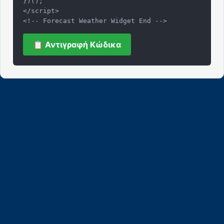
})();

</script>

<!-- Forecast Weather Widget End -->
📋 Αντιγραφή Κώδικα