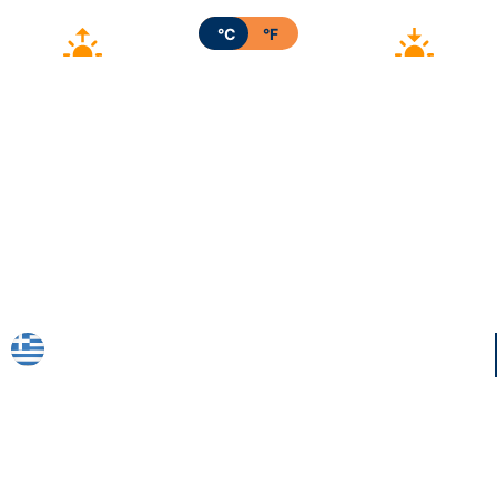
°C
°F