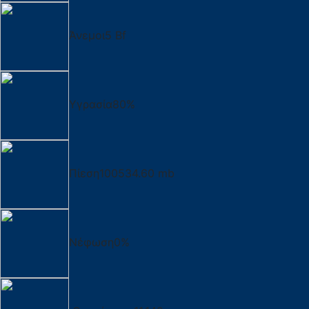
Άνεμοι
5 Bf
Υγρασία
80%
Πίεση
100534.60 mb
Νέφωση
0%