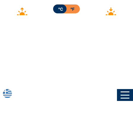
°C
°F