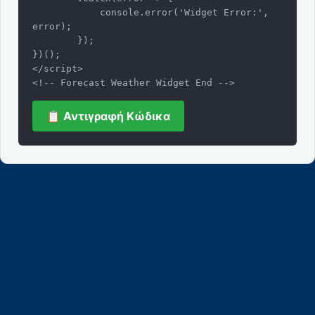
            console.error('Widget Error:', 
error);

        });

})();

</script>

<!-- Forecast Weather Widget End -->
📋 Αντιγραφή Κώδικα