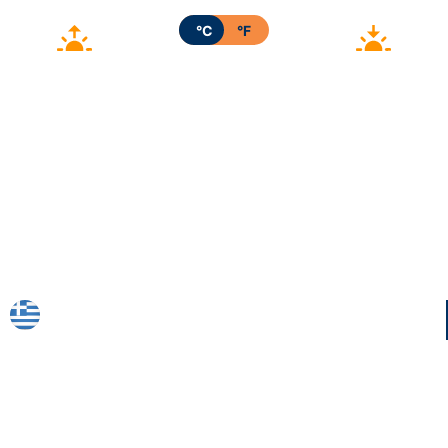
°C
°F