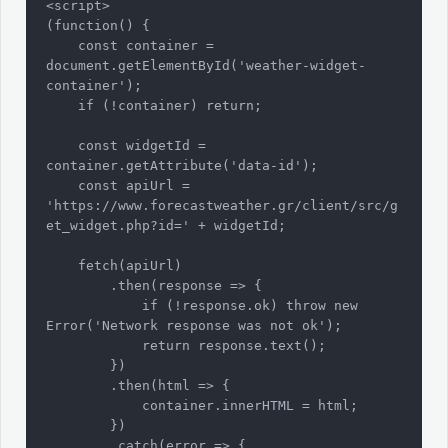
<script>

(function() {

    const container = 
document.getElementById('weather-widget-
container');

    if (!container) return;

    const widgetId = 
container.getAttribute('data-id');

    const apiUrl = 
'https://www.forecastweather.gr/client/src/g
et_widget.php?id=' + widgetId;

    fetch(apiUrl)

        .then(response => {

            if (!response.ok) throw new 
Error('Network response was not ok');

            return response.text();

        })

        .then(html => {

            container.innerHTML = html;

        })

        .catch(error => {
