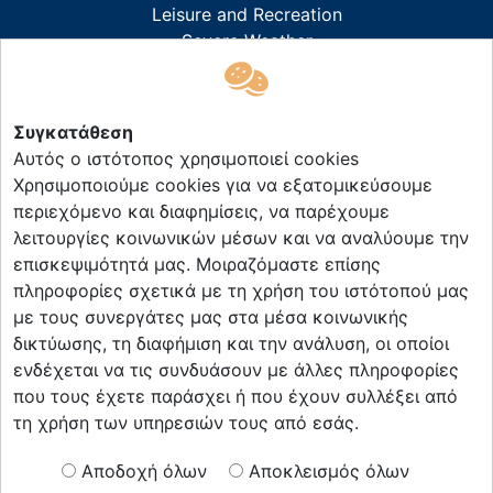
Leisure and Recreation
Severe Weather
ΣΧΕΤΙΚΑ ΜΕ ΕΜΑΣ
Συγκατάθεση
Αυτός ο ιστότοπος χρησιμοποιεί cookies
About ForecastWeather
Χρησιμοποιούμε cookies για να εξατομικεύσουμε
Digital Advertising
περιεχόμενο και διαφημίσεις, να παρέχουμε
Careers
λειτουργίες κοινωνικών μέσων και να αναλύουμε την
Press
επισκεψιμότητά μας. Μοιραζόμαστε επίσης
Terms & Conditions
πληροφορίες σχετικά με τη χρήση του ιστότοπού μας
με τους συνεργάτες μας στα μέσα κοινωνικής
ΕΠΙΚΟΙΝΩΝΙΑ
δικτύωσης, τη διαφήμιση και την ανάλυση, οι οποίοι
ενδέχεται να τις συνδυάσουν με άλλες πληροφορίες
info@forecastweather.gr
που τους έχετε παράσχει ή που έχουν συλλέξει από
News Letter
τη χρήση των υπηρεσιών τους από εσάς.
ΑΚΟΛΟΥΘΗΣΤΕ ΜΑΣ
Αποδοχή όλων
Αποκλεισμός όλων