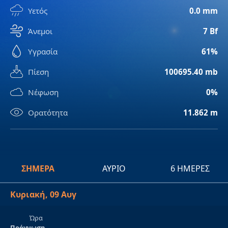
Υετός
0.0 mm
Άνεμοι
7 Bf
Υγρασία
61%
Πίεση
100695.40 mb
Νέφωση
0%
Ορατότητα
11.862 m
ΣΉΜΕΡΑ
ΑΎΡΙΟ
6 ΗΜΈΡΕΣ
Κυριακή, 09 Αυγ
Ώρα
Πρόγνωση