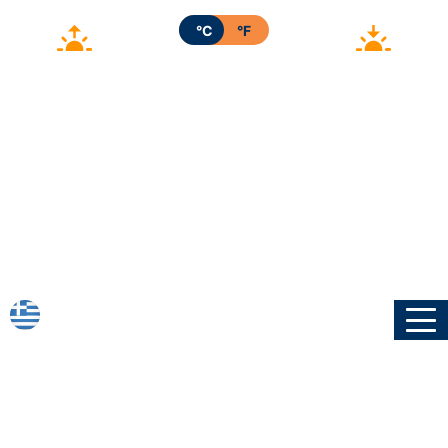
°C
°F