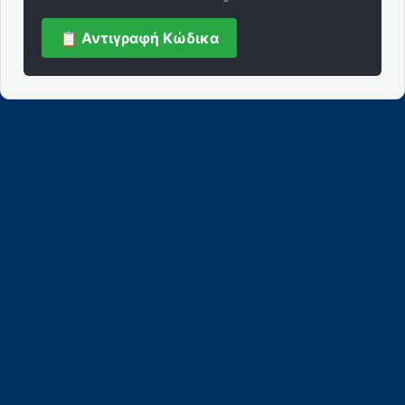
📋 Αντιγραφή Κώδικα