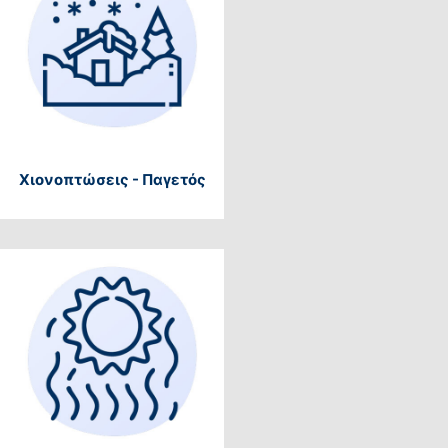
Χιονοπτώσεις - Παγετός