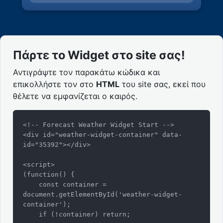
Πάρτε το Widget στο site σας!
Αντιγράψτε τον παρακάτω κώδικα και
επικολλήστε τον στο
HTML
του site σας, εκεί που
θέλετε να εμφανίζεται ο καιρός.
<!-- Forecast Weather Widget Start -->

<div id="weather-widget-container" data-
id="35392"></div>

<script>

(function() {

    const container = 
document.getElementById('weather-widget-
container');

    if (!container) return;
