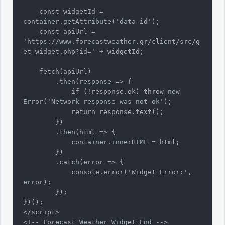
    const widgetId = 
container.getAttribute('data-id');

    const apiUrl = 
'https://www.forecastweather.gr/client/src/g
et_widget.php?id=' + widgetId;

    fetch(apiUrl)

        .then(response => {

            if (!response.ok) throw new 
Error('Network response was not ok');

            return response.text();

        })

        .then(html => {

            container.innerHTML = html;

        })

        .catch(error => {

            console.error('Widget Error:', 
error);

        });

})();

</script>

<!-- Forecast Weather Widget End -->