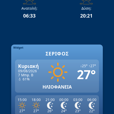
Ανατολή:
Δύση:
06:33
20:21
Widget
ΣΈΡΙΦΟΣ
Κυριακή
↓25° ↑27°
27°
09/08/2026
7 Μπφ. Β
💧 61%
ΗΛΙΟΦΑΝΕΙΑ
15:00
18:00
21:00
00:00
03:00
06:00
27°
27°
26°
24°
23°
22°