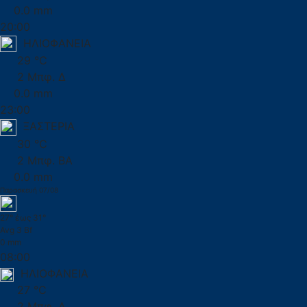
0.0 mm
20:00
ΗΛΙΟΦΑΝΕΙΑ
29 °C
2 Μπφ. Δ
0.0 mm
23:00
ΞΑΣΤΕΡΙΑ
30 °C
2 Μπφ. ΒΑ
0.0 mm
Παρασκευή 07/08
27° έως 31°
Avg 3 Bf
0 mm
08:00
ΗΛΙΟΦΑΝΕΙΑ
27 °C
2 Μπφ. Α