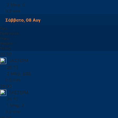
2 Μπφ. Δ
0.0 mm
Σάββατο, 08 Αυγ
Ώρα
Πρόγνωση
Θερμ.
Άνεμος
Υετός
02:00
ΞΑΣΤΕΡΙΑ
26 °C
2 Μπφ. ΔΒΔ
0.0 mm
05:00
ΞΑΣΤΕΡΙΑ
26 °C
1 Μπφ. Δ
0.0 mm