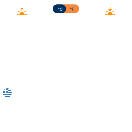
°C
°F