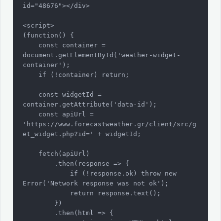
id="48676"></div>

<script>

(function() {

    const container = 
document.getElementById('weather-widget-
container');

    if (!container) return;

    const widgetId = 
container.getAttribute('data-id');

    const apiUrl = 
'https://www.forecastweather.gr/client/src/g
et_widget.php?id=' + widgetId;

    fetch(apiUrl)

        .then(response => {

            if (!response.ok) throw new 
Error('Network response was not ok');

            return response.text();

        })

        .then(html => {
