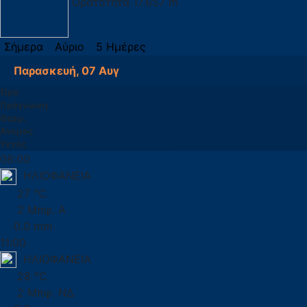
Ορατότητα
17.657 m
Σήμερα
Αύριο
5 Ημέρες
Παρασκευή, 07 Αυγ
Ώρα
Πρόγνωση
Θερμ.
Άνεμος
Υετός
08:00
ΗΛΙΟΦΑΝΕΙΑ
27 °C
2 Μπφ. Α
0.0 mm
11:00
ΗΛΙΟΦΑΝΕΙΑ
28 °C
2 Μπφ. ΝΔ