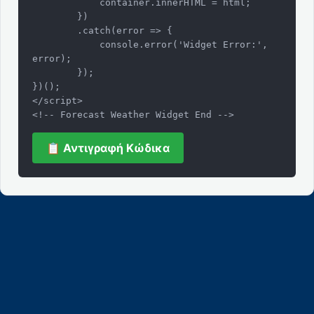
            container.innerHTML = html;

        })

        .catch(error => {

            console.error('Widget Error:', 
error);

        });

})();

</script>

<!-- Forecast Weather Widget End -->
📋 Αντιγραφή Κώδικα