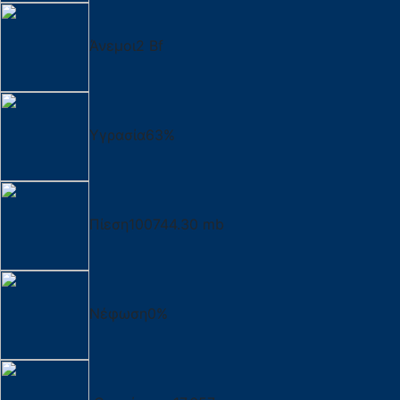
Άνεμοι
2 Bf
Υγρασία
63%
Πίεση
100744.30 mb
Νέφωση
0%