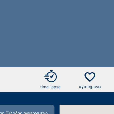
favorite
αγαπημένα
time-lapse
αίας Ελλάδας αφιερωμένο