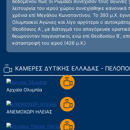
δεδομένου πως οι Ρωμαίοι συνέχισαν τους αγώνες 
λειτουργία του ιερού χώρου συνεχίσθηκε κανονικά 
χρόνια επί Μεγάλου Κωνσταντίνου. Το 393 μ.Χ. έγινα
Ολυμπιακοί Αγώνες και λίγο αργότερα ο αυτοκράτο
Θεοδόσιος Α΄, με διάταγμά του απαγόρευσε οριστικά
θεωρούνταν παγανιστικοί, ενώ επί Θεοδοσίου Β΄, επ
καταστροφή του ιερού (426 μ.Χ.)
ΚΑΜΕΡΕΣ ΔΥΤΙΚΗΣ ΕΛΛΑΔΑΣ - ΠΕΛΟΠ
Aρχαία Ολυμπία
ΑΝΕΜΟΧΩΡΙ ΗΛΕΙΑΣ