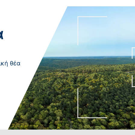
α
ική θέα