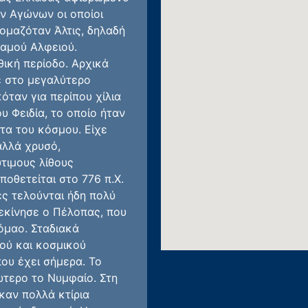
ν Αγώνων οι οποίοι
ομαζόταν Άλτις, δηλαδή
ταμού Αλφειού.
ική περίοδο. Αρχικά
ε στο μεγαλύτερο
όταν για περίπου χίλια
υ Φειδία, το οποίο ήταν
τα του κόσμου. Είχε
αλλά χρυσό,
τιμους λίθους
οθετείται στο 776 π.Χ.
ς τελούνται ήδη πολύ
εκίνησε ο Πέλοπας, που
όμαο. Σταδιακά
ού και κοσμικού
που έχει σήμερα. Το
ώτερο το Νυμφαίο. Στη
καν πολλά κτίρια