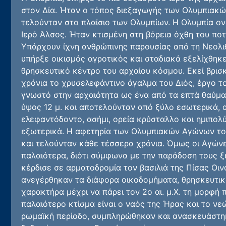
στον Δία. Ήταν ο τόπος διεξαγωγής των Ολυμπιακώ
τελούνταν στο πλαίσιο των Ολυμπίων. Η Ολυμπία ον
Ιερό Άλσος. Ήταν κτισμένη στη βόρεια όχθη του πο
Υπάρχουν ίχνη ανθρώπινης παρουσίας από τη Νεολιθ
υπήρξε οικισμός αγροτικός και σταδιακά εξελίχθηκ
θρησκευτικό κέντρο του αρχαίου κόσμου. Εκεί βρισκ
χρόνια το χρυσελεφάντινο άγαλμα του Διός, έργο το
γνωστό στην αρχαιότητα ως ένα από τα επτά θαύμα
ύψος 12 μ. και αποτελούνταν από ξύλο εσωτερικά, 
ελεφαντόδοντο, ασήμι, ορεία κρύσταλλο και ημιπολύ
εξωτερικά. Η αφετηρία των Ολυμπιακών Αγώνων τοπ
και τελούνταν κάθε τέσσερα χρόνια. Όμως οι Αγώνε
παλαιότερα, διότι σύμφωνα με την παράδοση τους ξ
κέρδισε σε αρματοδρομία τον βασιλιά της Πίσας Οιν
ανεγέρθηκαν τα διάφορα οικοδομήματα, θρησκευτικ
χαρακτήρα μέχρι να πάρει τον 2ο αι. μ.Χ. τη μορφή 
παλαιότερο κτίσμα είναι ο ναός της Ήρας και το νε
ρωμαϊκή περίοδο, συμπληρώθηκαν και ανασκευάστη