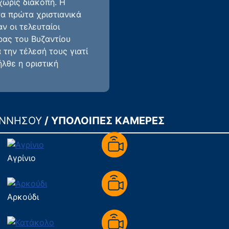
χωρίς διακοπή. Η
τα πρώτα χριστιανικά
ν οι τελευταίοι
ρας του Βυζαντίου
 την τέλεσή τους γιατί
ήλθε η οριστική
ΟΝΝΗΣΟΥ
/ ΥΠΟΛΟΙΠΕΣ ΚΑΜΕΡΕΣ
Αγρίνιο
Αρκούδι