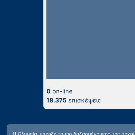
0
on-line
18.375
επισκέψεις
Η Ολυμπία, υπήρξε το πιο δοξασμένο ιερό της αρχ