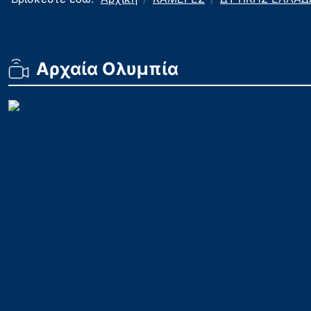
Aρχαία Ολυμπία